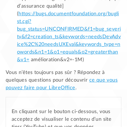
d’assurance qualité]
(
https://bugs.documentfoundation.org/bugli
st.cgi?
bug_status=UNCONFIRMED&f1=bug_severi
ty&f2=creation_ts&keywords=needsDevAdv
ice%2C%20needsUXEval&keywords_type=n
owords&n1=1&o1=equals&o2=greaterthan
&v1=
amélioration&v2=-1M)
Vous n’êtes toujours pas sûr ? Répondez à
quelques questions pour découvrir
ce que vous
pouvez faire pour LibreOffice
.
En cliquant sur le bouton ci-dessous, vous
acceptez de visualiser le contenu d’un site